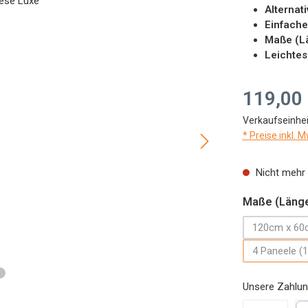
Alternat
Einfache
Maße (Lä
Leichtes
Regulärer Preis
119,00
Verkaufseinhei
* Preise inkl. 
Nicht mehr 
Maße (Länge
120cm x 60
(Diese
4 Paneele (1
Unsere Zahlun