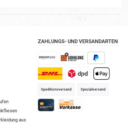
ZAHLUNGS- UND VERSANDARTEN
Amazon Pay
Selbstabholung
PayPal
DHL
DPD
Apple Pay
Speditionsversand
Spezialversand
aufen
kfliesen
Kreditkarte
Vorkasse
rkleidung aus