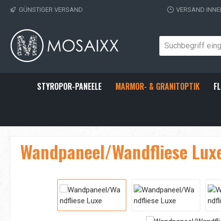
GÜNSTIGER VERSAND
VERSAND INNE
 Hauptinhalt springen
Zur Suche springen
Zur Hauptnavigation springen
STYROPOR-PANEELE
MARMOR- & GRANITOPTIK
FL
Wandpaneel/Wandfliese Lux
Bildergalerie überspringen