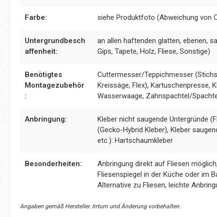
Farbe:
siehe Produktfoto (Abweichung von 
Untergrundbesch
an allen haftenden glatten, ebenen, s
affenheit:
Gips, Tapete, Holz, Fliese, Sonstige)
Benötigtes
Cuttermesser/Teppichmesser (Stichsä
Montagezubehör
Kreissäge, Flex), Kartuschenpresse, Kl
:
Wasserwaage, Zahnspachtel/Spachte
Anbringung:
Kleber nicht saugende Untergründe (Fl
(Gecko-Hybrid Kleber), Kleber saugen
etc.): Hartschaumkleber
Besonderheiten:
Anbringung direkt auf Fliesen möglic
Fliesenspiegel in der Küche oder im B
Alternative zu Fliesen, leichte Anbrin
Angaben gemäß Hersteller. Irrtum und Änderung vorbehalten.