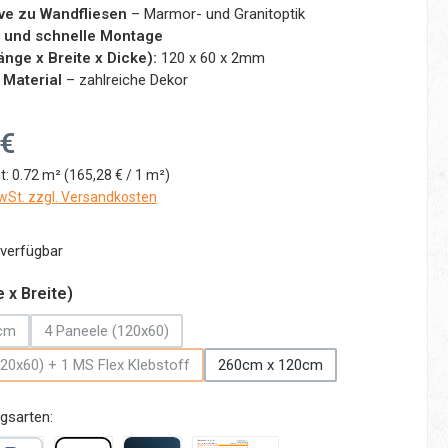
ive zu Wandfliesen
– Marmor- und Granitoptik
 und schnelle Montage
nge x Breite x Dicke):
120 x 60 x 2mm
 Material
– zahlreiche Dekor
:
 €
t:
0.72 m²
(165,28 € / 1 m²)
MwSt. zzgl. Versandkosten
verfügbar
auswählen
 x Breite)
cm
4 Paneele (120x60)
 Option ist zurzeit nicht verfügbar.)
(Diese Option ist zurzeit nicht verfügbar.)
20x60) + 1 MS Flex Klebstoff
260cm x 120cm
(Diese Option ist zurzeit nicht verfügbar.)
gsarten: