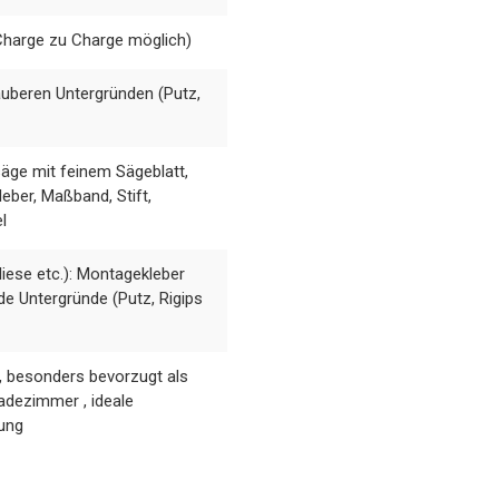
Charge zu Charge möglich)
auberen Untergründen (Putz,
ge mit feinem Sägeblatt,
eber, Maßband, Stift,
l
iese etc.): Montagekleber
de Untergründe (Putz, Rigips
h, besonders bevorzugt als
adezimmer , ideale
gung