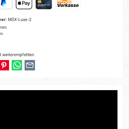
yPal
Apple Pay
Kreditkarte
Vorkasse
mer:
MSX-Luxe-2
 mm
mm
t weiterempfehlen: