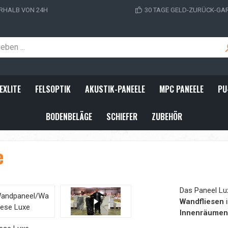
RHALB VON 24H
30 TAGE GELD-ZURÜCK-GA
EXLITE
FELSOPTIK
AKUSTIK-PANEELE
MPC PANEELE
PU
BODENBELÄGE
SCHIEFER
ZUBEHÖR
e
Das Paneel Lux
Wandfliesen
Innenräumen