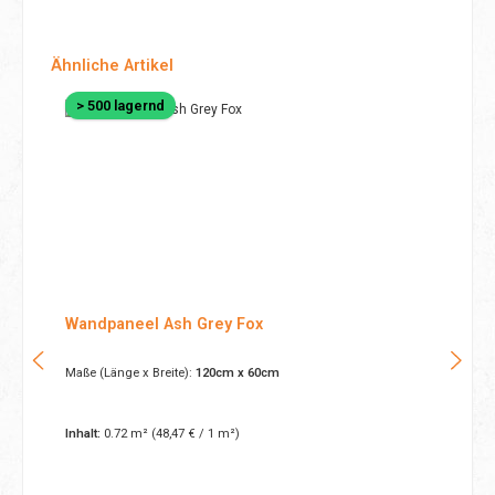
Produktgalerie überspringen
Ähnliche Artikel
> 500 lagernd
Wandpaneel Ash Grey Fox
Maße (Länge x Breite):
120cm x 60cm
Inhalt:
0.72 m²
(48,47 € / 1 m²)