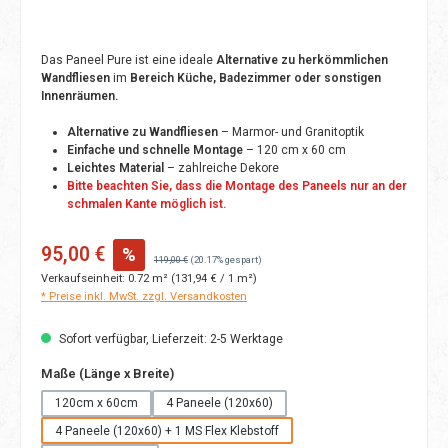
Das Paneel Pure ist eine ideale
Alternative zu herkömmlichen
Wandfliesen
im
Bereich Küche, Badezimmer oder sonstigen
Innenräumen.
Alternative zu Wandfliesen
– Marmor- und Granitoptik
Einfache und schnelle Montage
– 120 cm x 60 cm
Leichtes Material
– zahlreiche Dekore
Bitte beachten Sie, dass die Montage des Paneels nur an der
schmalen Kante möglich ist.
Verkaufspreis:
95,00 €
%
Regulärer Preis:
119,00 €
(20.17% gespart)
Verkaufseinheit:
0.72 m²
(131,94 € / 1 m²)
* Preise inkl. MwSt. zzgl. Versandkosten
Sofort verfügbar, Lieferzeit: 2-5 Werktage
auswählen
Maße (Länge x Breite)
120cm x 60cm
4 Paneele (120x60)
4 Paneele (120x60) + 1 MS Flex Klebstoff