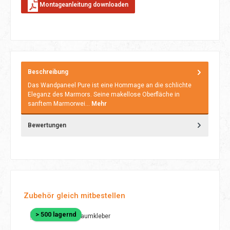
Montageanleitung downloaden
Beschreibung
Das Wandpaneel Pure ist eine Hommage an die schlichte
Eleganz des Marmors. Seine makellose Oberfläche in
sanftem Marmorwei…
Mehr
Bewertungen
Produktgalerie überspringen
Zubehör gleich mitbestellen
> 500 lagernd