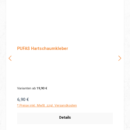
PUFAS Hartschaumkleber
Varianten ab
19,90 €
Regulärer Preis:
6,90 €
* Preise inkl. MwSt. zzgl. Versandkosten
Details