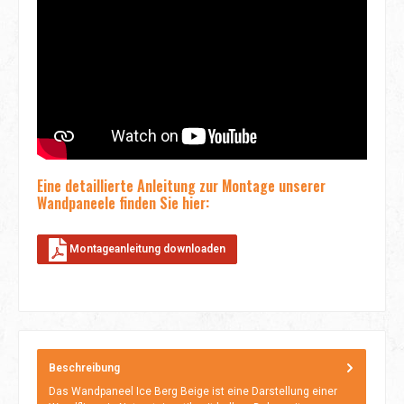
Eine detaillierte Anleitung zur Montage unserer
Wandpaneele finden Sie hier:
Montageanleitung downloaden
Beschreibung
Das Wandpaneel Ice Berg Beige ist eine Darstellung einer