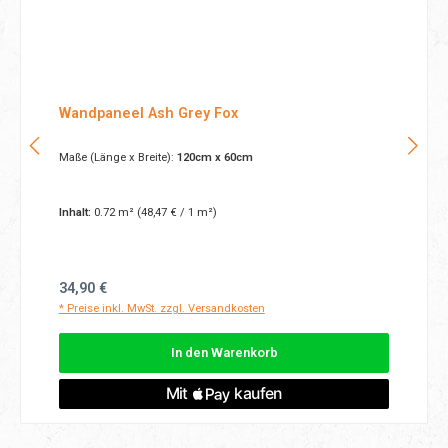
Wandpaneel Ash Grey Fox
Maße (Länge x Breite):
120cm x 60cm
Inhalt:
0.72 m²
(48,47 € / 1 m²)
Regulärer Preis:
34,90 €
* Preise inkl. MwSt. zzgl. Versandkosten
In den Warenkorb