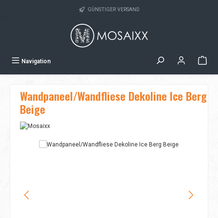
Zum Hauptinhalt springen
GÜNSTIGER VERSAND
Navigation
Wandpaneel/Wandfliese Dekoline Ice Berg
Beige
Bildergalerie überspringen