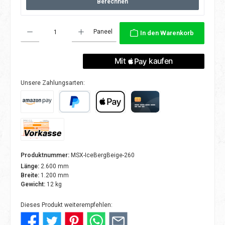
Berechnen
Produkt Anzahl: Gib den gewünschten Wert ein oder benutze die Schaltflächen
Paneel
In den Warenkorb
Unsere Zahlungsarten:
Amazon Pay
PayPal
Apple Pay
Kreditkarte
Vorkasse
Produktnummer:
MSX-IceBergBeige-260
Länge:
2.600 mm
Breite:
1.200 mm
Gewicht:
12 kg
Dieses Produkt weiterempfehlen: