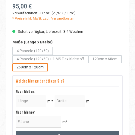
Regulärer Preis:
95,00 €
Verkaufseinheit:
3.17 m²
(29,97 € / 1 m²)
* Preise inkl. MwSt. zzgl. Versandkosten
Sofort verfügbar, Lieferzeit: 3-4 Wochen
auswählen
Maße (Länge x Breite)
4 Paneele (120x60)
(Diese Option ist zurzeit nicht verfügbar.)
4 Paneele (120x60) + 1 MS Flex Klebstoff
120cm x 60cm
(Diese Option ist zurzeit nicht verfügbar.)
(Diese Option ist zurz
260cm x 120cm
Welche Menge benötigen Sie?
Nach Maßen:
m *
m
Nach Menge:
m²