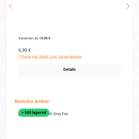
Varianten ab
19,90 €
Regulärer Preis:
6,90 €
* Preise inkl. MwSt. zzgl. Versandkosten
Details
Produktgalerie überspringen
Ähnliche Artikel
> 500 lagernd