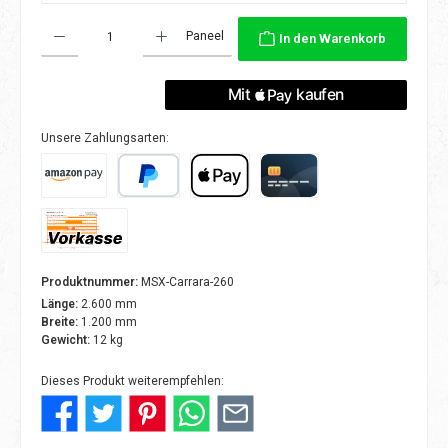
Produkt Anzahl: Gib den gewünschten Wert ein oder benutze die Schaltflächen
Paneel
In den Warenkorb
Unsere Zahlungsarten:
Amazon Pay
PayPal
Apple Pay
Kreditkarte
Vorkasse
Produktnummer:
MSX-Carrara-260
Länge:
2.600 mm
Breite:
1.200 mm
Gewicht:
12 kg
Dieses Produkt weiterempfehlen: