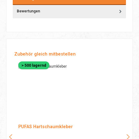
Bewertungen
Produktgalerie überspringen
Zubehör gleich mitbestellen
> 500 lagernd
PUFAS Hartschaumkleber