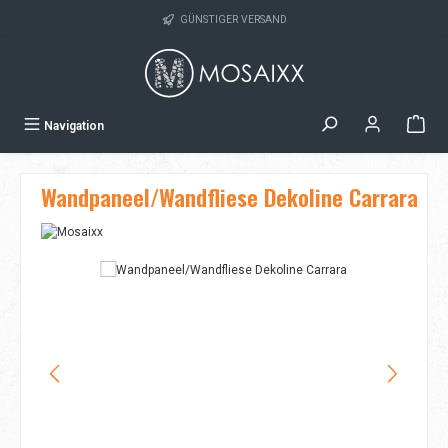
Zum Hauptinhalt springen
GÜNSTIGER VERSAND
Navigation
Wandpaneel/Wandfliese Dekoline Carrara
Bildergalerie überspringen