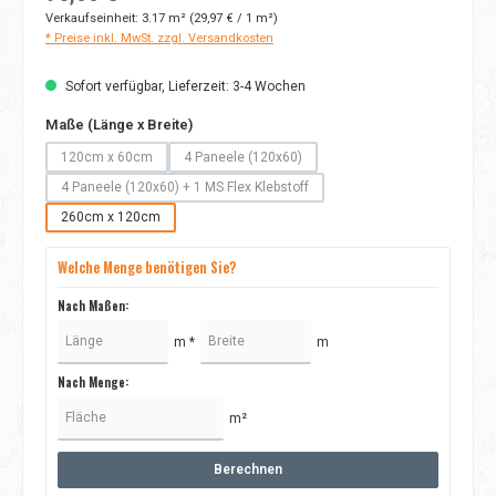
Verkaufseinheit:
3.17 m²
(29,97 € / 1 m²)
* Preise inkl. MwSt. zzgl. Versandkosten
Sofort verfügbar, Lieferzeit: 3-4 Wochen
auswählen
Maße (Länge x Breite)
120cm x 60cm
4 Paneele (120x60)
(Diese Option ist zurzeit nicht verfügbar.)
(Diese Option ist zurzeit nicht verfügbar.)
4 Paneele (120x60) + 1 MS Flex Klebstoff
(Diese Option ist zurzeit nicht verfügbar.)
260cm x 120cm
Welche Menge benötigen Sie?
Nach Maßen:
m *
m
Nach Menge:
m²
Berechnen