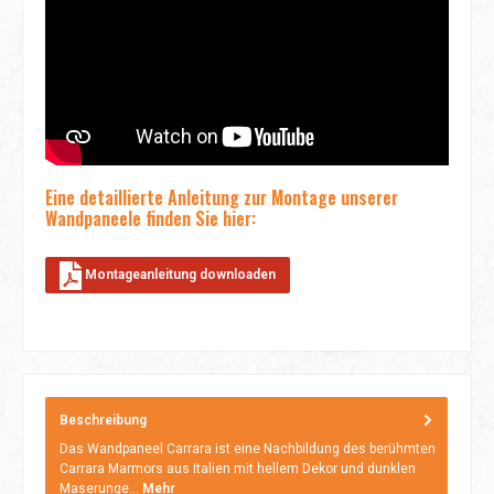
Eine detaillierte Anleitung zur Montage unserer
Wandpaneele finden Sie hier:
Montageanleitung downloaden
Beschreibung
Das Wandpaneel Carrara ist eine Nachbildung des berühmten
Carrara Marmors aus Italien mit hellem Dekor und dunklen
Maserunge…
Mehr