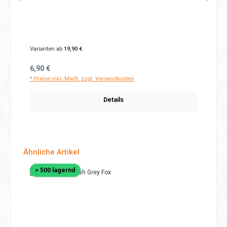
Varianten ab
19,90 €
Regulärer Preis:
6,90 €
* Preise inkl. MwSt. zzgl. Versandkosten
Details
Produktgalerie überspringen
Ähnliche Artikel
> 500 lagernd