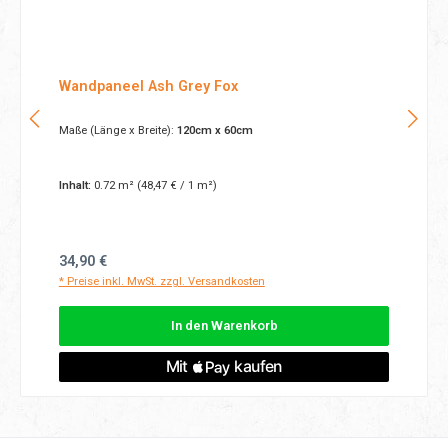
Wandpaneel Ash Grey Fox
Maße (Länge x Breite):
120cm x 60cm
Inhalt:
0.72 m²
(48,47 € / 1 m²)
Regulärer Preis:
34,90 €
* Preise inkl. MwSt. zzgl. Versandkosten
In den Warenkorb