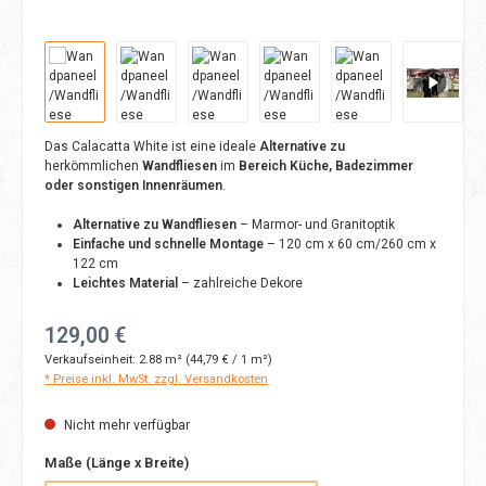
Das Calacatta White ist eine ideale
Alternative zu
herkömmlichen
Wandfliesen
im
Bereich Küche, Badezimmer
oder sonstigen Innenräumen
.
Alternative zu Wandfliesen
– Marmor- und Granitoptik
Einfache und schnelle Montage
– 120 cm x 60 cm/260 cm x
122 cm
Leichtes Material
– zahlreiche Dekore
Regulärer Preis:
129,00 €
Verkaufseinheit:
2.88 m²
(44,79 € / 1 m²)
* Preise inkl. MwSt. zzgl. Versandkosten
Nicht mehr verfügbar
auswählen
Maße (Länge x Breite)