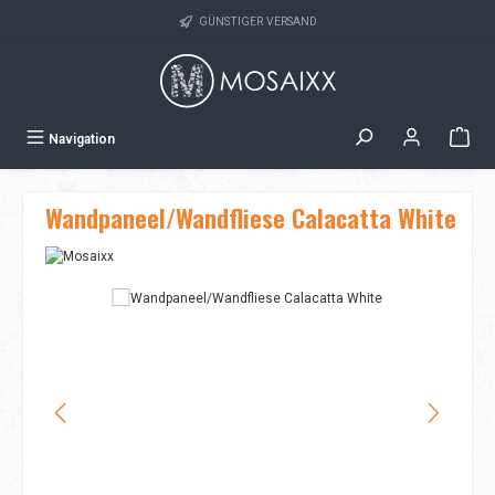
Zum Hauptinhalt springen
GÜNSTIGER VERSAND
Navigation
Wandpaneel/Wandfliese Calacatta White
Bildergalerie überspringen