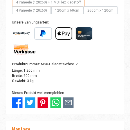
4 Paneele (120x60) + 1 MS Flex Klebstoff
(Diese Option ist zurzeit nicht verfügbar.)
4 Paneele (120x60)
120cm x 60cm
260cm x 120cm
(Diese Option ist zurzeit nicht verfügbar.)
(Diese Option ist zurzeit nicht verfügbar.)
(Diese Option ist zurz
Unsere Zahlungsarten:
Amazon Pay
PayPal
Apple Pay
Kreditkarte
Vorkasse
Produktnummer:
MSX-CalacattaWhite .2
Länge:
1.200 mm
Breite:
600 mm
Gewicht:
3 kg
Dieses Produkt weiterempfehlen:
Montage