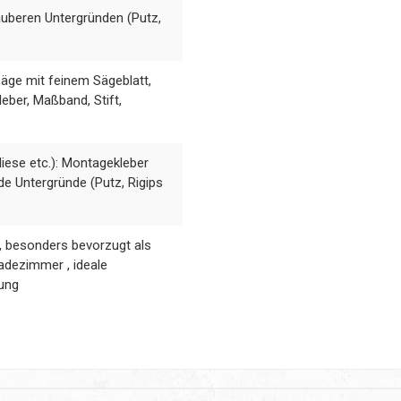
auberen Untergründen (Putz,
ge mit feinem Sägeblatt,
eber, Maßband, Stift,
iese etc.): Montagekleber
de Untergründe (Putz, Rigips
h, besonders bevorzugt als
adezimmer , ideale
gung