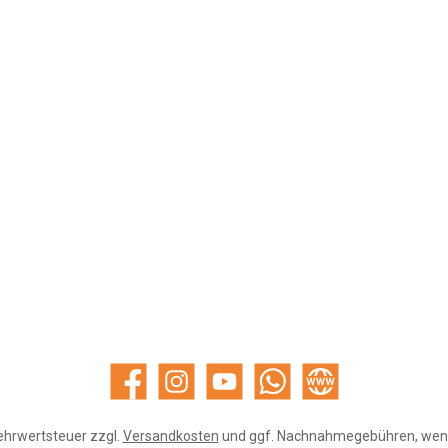
Facebook
Instagram
YouTube
WhatsApp
Website
Mehrwertsteuer zzgl.
Versandkosten
und ggf. Nachnahmegebühren, wenn