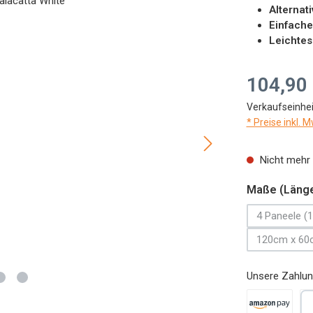
Alternat
Einfache
Leichtes
Regulärer Preis
104,90
Verkaufseinhei
* Preise inkl. 
Nicht mehr 
Maße (Länge
4 Paneele (1
120cm x 60
(Diese
Unsere Zahlun