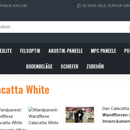
RHALB VON 24H
30 TAGE GELD-ZURÜCK-GA
EXLITE
FELSOPTIK
AKUSTIK-PANEELE
MPC PANEELE
PU
BODENBELÄGE
SCHIEFER
ZUBEHÖR
catta White
Das Calacatta 
Wandfliesen
Innenräumen