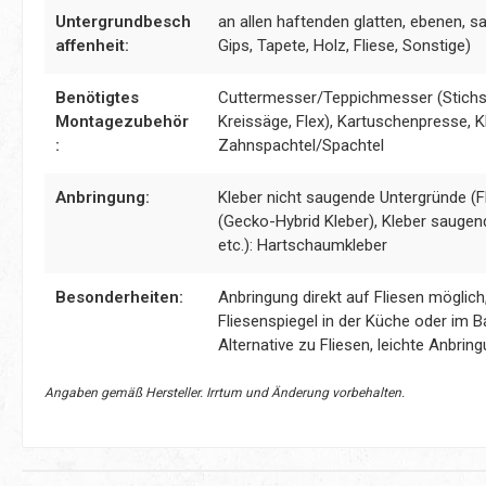
Untergrundbesch
an allen haftenden glatten, ebenen, s
affenheit:
Gips, Tapete, Holz, Fliese, Sonstige)
Benötigtes
Cuttermesser/Teppichmesser (Stichsä
Montagezubehör
Kreissäge, Flex), Kartuschenpresse, Kl
:
Zahnspachtel/Spachtel
Anbringung:
Kleber nicht saugende Untergründe (Fl
(Gecko-Hybrid Kleber), Kleber saugen
etc.): Hartschaumkleber
Besonderheiten:
Anbringung direkt auf Fliesen möglic
Fliesenspiegel in der Küche oder im B
Alternative zu Fliesen, leichte Anbrin
Angaben gemäß Hersteller. Irrtum und Änderung vorbehalten.