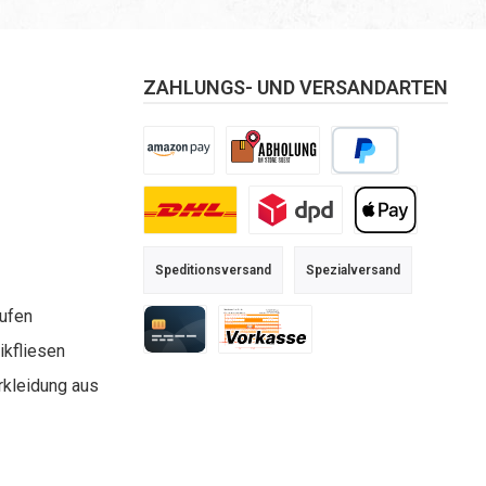
ZAHLUNGS- UND VERSANDARTEN
Amazon Pay
Selbstabholung
PayPal
DHL
DPD
Apple Pay
Speditionsversand
Spezialversand
aufen
kfliesen
Kreditkarte
Vorkasse
rkleidung aus