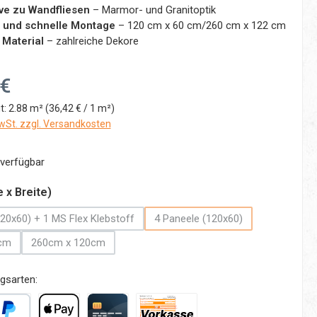
ive zu Wandfliesen
– Marmor- und Granitoptik
 und schnelle Montage
– 120 cm x 60 cm/260 cm x 122 cm
 Material
– zahlreiche Dekore
:
 €
t:
2.88 m²
(36,42 € / 1 m²)
MwSt. zzgl. Versandkosten
verfügbar
auswählen
 x Breite)
20x60) + 1 MS Flex Klebstoff
4 Paneele (120x60)
(Diese Option ist zurzeit nicht verfügbar.)
(Diese Option ist zurzeit nich
cm
260cm x 120cm
 Option ist zurzeit nicht verfügbar.)
(Diese Option ist zurzeit nicht verfügbar.)
gsarten: