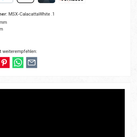
yPal
Apple Pay
Kreditkarte
Vorkasse
mer:
MSX-CalacattaWhite .1
 mm
mm
t weiterempfehlen: