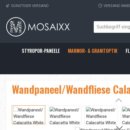
GÜNSTIGER VERSAND
VERSAND INNE
 Hauptinhalt springen
Zur Suche springen
Zur Hauptnavigation springen
STYROPOR-PANEELE
MARMOR- & GRANITOPTIK
FL
Wandpaneel/Wandfliese Cala
Bildergalerie überspringen