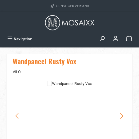
Zum Hauptinhalt springen
GÜNSTIGER VERSAND
Navigation
Wandpaneel Rusty Vox
VILO
Bildergalerie überspringen