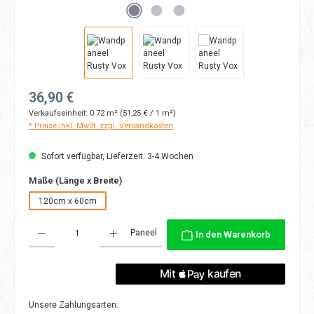
Regulärer Preis:
36,90 €
Verkaufseinheit:
0.72 m²
(51,25 € / 1 m²)
* Preise inkl. MwSt. zzgl. Versandkosten
Sofort verfügbar, Lieferzeit: 3-4 Wochen
auswählen
Maße (Länge x Breite)
120cm x 60cm
Produkt Anzahl: Gib den gewünschten Wert ein oder benutze die Schaltflächen
Paneel
In den Warenkorb
Unsere Zahlungsarten: