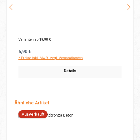
Varianten ab
19,90 €
Regulärer Preis:
6,90 €
* Preise inkl. MwSt. zzgl. Versandkosten
Details
Produktgalerie überspringen
Ähnliche Artikel
Ausverkauft