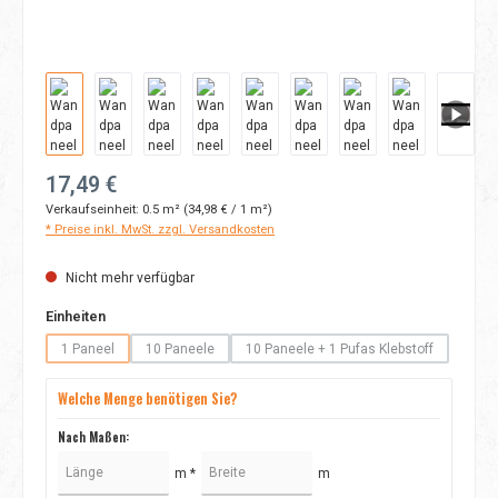
Regulärer Preis:
17,49 €
Verkaufseinheit:
0.5 m²
(34,98 € / 1 m²)
* Preise inkl. MwSt. zzgl. Versandkosten
Nicht mehr verfügbar
auswählen
Einheiten
1 Paneel
10 Paneele
10 Paneele + 1 Pufas Klebstoff
(Diese Option ist zurzeit nicht verfügbar.)
(Diese Option ist zurzeit nicht verfügbar.)
(Diese Option ist zurzeit nicht
Welche Menge benötigen Sie?
Nach Maßen:
m *
m