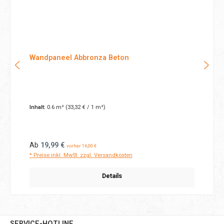
Wandpaneel Abbronza Beton
Inhalt:
0.6 m²
(33,32 € / 1 m²)
Regulärer Preis:
Ab
19,99 €
vorher 16,00 €
* Preise inkl. MwSt. zzgl. Versandkosten
Details
SERVICE-HOTLINE