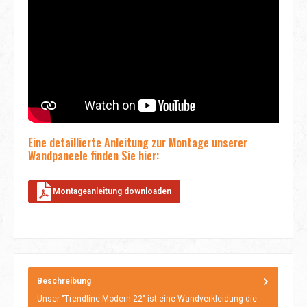
Eine detaillierte Anleitung zur Montage unserer
Wandpaneele finden Sie hier:
Montageanleitung downloaden
Beschreibung
Unser "Trendline Modern 22" ist eine Wandverkleidung die