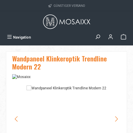
Zum Hauptinhalt springen
GÜNSTIGER VERSAND
Navigation
Wandpaneel Klinkeroptik Trendline
Modern 22
Bildergalerie überspringen