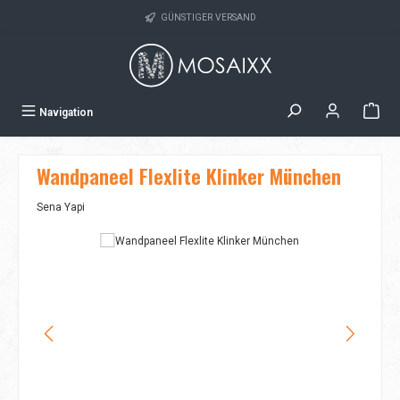
Zum Hauptinhalt springen
GÜNSTIGER VERSAND
Navigation
Wandpaneel Flexlite Klinker München
Sena Yapi
Bildergalerie überspringen