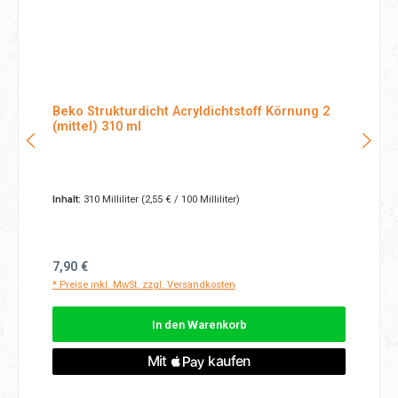
Beko Strukturdicht Acryldichtstoff Körnung 2
(mittel) 310 ml
Inhalt:
310 Milliliter
(2,55 € / 100 Milliliter)
Regulärer Preis:
7,90 €
* Preise inkl. MwSt. zzgl. Versandkosten
In den Warenkorb