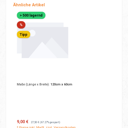
Produktgalerie überspringen
Ähnliche Artikel
> 500 lagernd
Rabatt
%
Tipp
Maße (Länge x Breite):
120cm x 60cm
Verkaufspreis:
Regulärer Preis:
9,00 €
27,50 €
(67.27% gespart)
* Preise inkl. MwSt. zzgl. Versandkosten