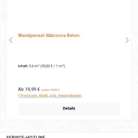
Wandpaneel Abbronza Beton
Inhalt:
0.6 m²
(33,32 € / 1 m²)
Regulärer Preis:
Ab
19,99 €
vorher 16,00 €
* Preise inkl. MwSt. zzgl. Versandkosten
Details
SERVICE-HOTLINE