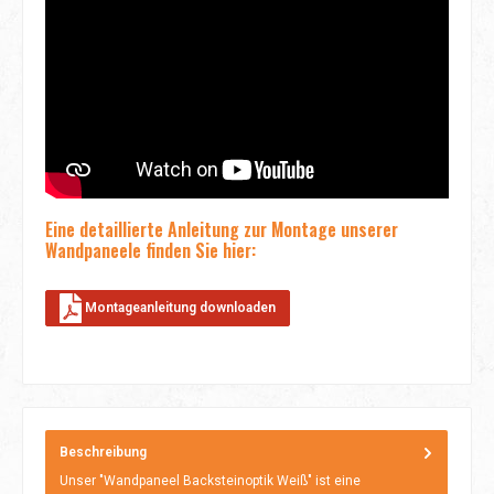
Eine detaillierte Anleitung zur Montage unserer
Wandpaneele finden Sie hier:
Montageanleitung downloaden
Beschreibung
Unser "Wandpaneel Backsteinoptik Weiß" ist eine