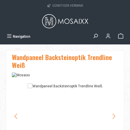
Zum Hauptinhalt springen
GÜNSTIGER VERSAND
Navigation
Wandpaneel Backsteinoptik Trendline
Weiß
Bildergalerie überspringen