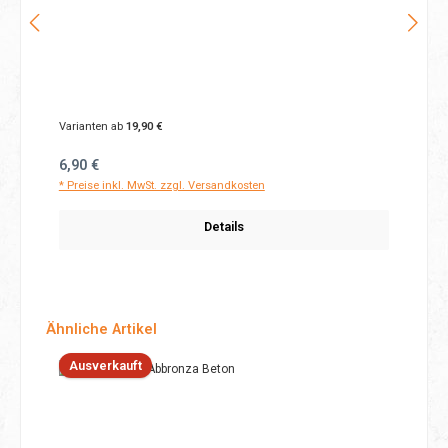
Varianten ab
19,90 €
Regulärer Preis:
6,90 €
* Preise inkl. MwSt. zzgl. Versandkosten
Details
Produktgalerie überspringen
Ähnliche Artikel
Ausverkauft