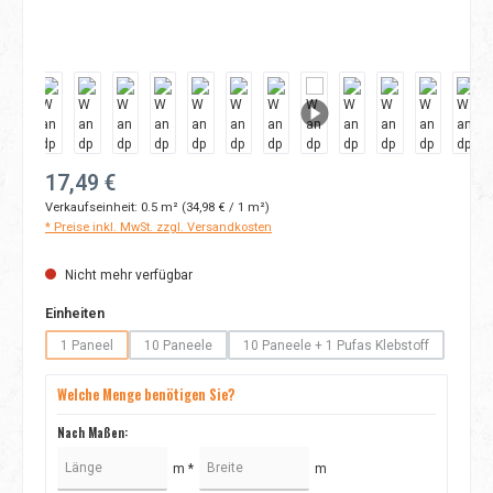
Regulärer Preis:
17,49 €
Verkaufseinheit:
0.5 m²
(34,98 € / 1 m²)
* Preise inkl. MwSt. zzgl. Versandkosten
Nicht mehr verfügbar
auswählen
Einheiten
1 Paneel
10 Paneele
10 Paneele + 1 Pufas Klebstoff
(Diese Option ist zurzeit nicht verfügbar.)
(Diese Option ist zurzeit nicht verfügbar.)
(Diese Option ist zurzeit nicht
Welche Menge benötigen Sie?
Nach Maßen:
m *
m