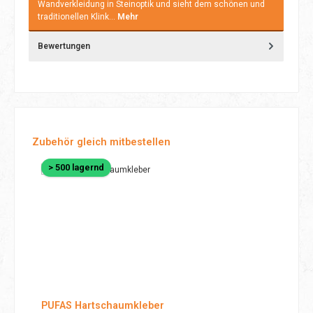
Wandverkleidung in Steinoptik und sieht dem schönen und
traditionellen Klink…
Mehr
Bewertungen
Produktgalerie überspringen
Zubehör gleich mitbestellen
> 500 lagernd
PUFAS Hartschaumkleber