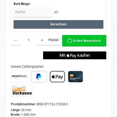
Nach Menge:
m²
Berechnen
Produkt Anzahl: Gib den gewünschten Wert ein oder benutze die Schaltflächen
Paneel
In den Warenkorb
Unsere Zahlungsarten:
Amazon Pay
PayPal
Apple Pay
Kreditkarte
Vorkasse
Produktnummer:
MSX-ST115-L1702A.3
Länge:
20 mm
Breite:
1.000 mm