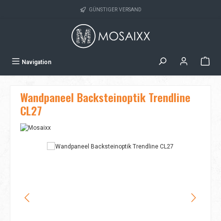
Zum Hauptinhalt springen
GÜNSTIGER VERSAND
Navigation
Wandpaneel Backsteinoptik Trendline
CL27
Bildergalerie überspringen