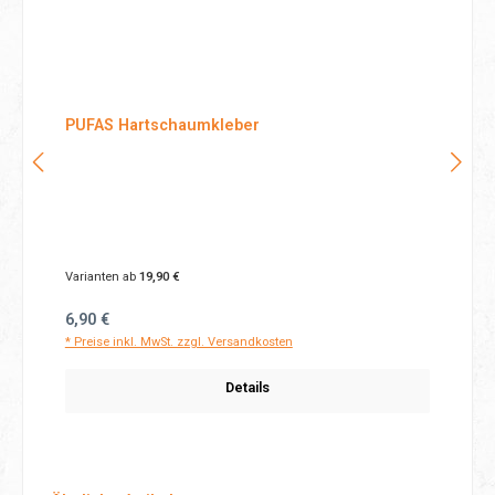
PUFAS Hartschaumkleber
Varianten ab
19,90 €
Regulärer Preis:
6,90 €
* Preise inkl. MwSt. zzgl. Versandkosten
Details