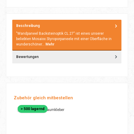
Beschreibung
"Wandpaneel Backsteinoptik CL 27" ist eines unserer
beliebten Mosaixx Styroporpaneele mit einer Oberfläche in
wunderschöner…
Mehr
Bewertungen
Produktgalerie überspringen
Zubehör gleich mitbestellen
> 500 lagernd