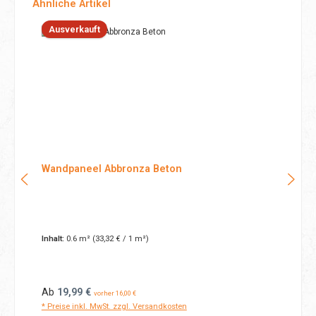
Produktgalerie überspringen
Ähnliche Artikel
Ausverkauft
Wandpaneel Abbronza Beton
Inhalt:
0.6 m²
(33,32 € / 1 m²)
Regulärer Preis:
Ab
19,99 €
vorher 16,00 €
* Preise inkl. MwSt. zzgl. Versandkosten