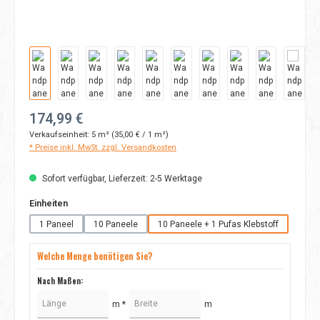
Regulärer Preis:
174,99 €
Verkaufseinheit:
5 m²
(35,00 € / 1 m²)
* Preise inkl. MwSt. zzgl. Versandkosten
Sofort verfügbar, Lieferzeit: 2-5 Werktage
auswählen
Einheiten
1 Paneel
10 Paneele
10 Paneele + 1 Pufas Klebstoff
Welche Menge benötigen Sie?
Nach Maßen:
m *
m