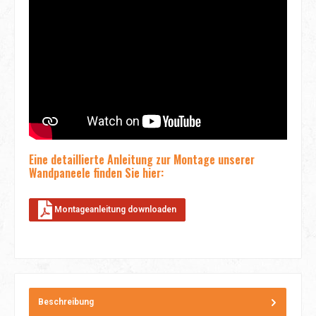
Eine detaillierte Anleitung zur Montage unserer
Wandpaneele finden Sie hier:
Montageanleitung downloaden
Beschreibung