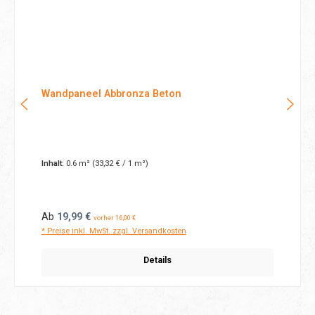
Wandpaneel Abbronza Beton
Inhalt:
0.6 m²
(33,32 € / 1 m²)
Regulärer Preis:
Ab
19,99 €
vorher 16,00 €
* Preise inkl. MwSt. zzgl. Versandkosten
Details