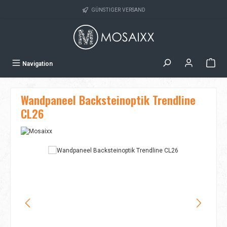
Zum Hauptinhalt springen
GÜNSTIGER VERSAND
Navigation
Wandpaneel Backsteinoptik Trendline
CL26
Bildergalerie überspringen