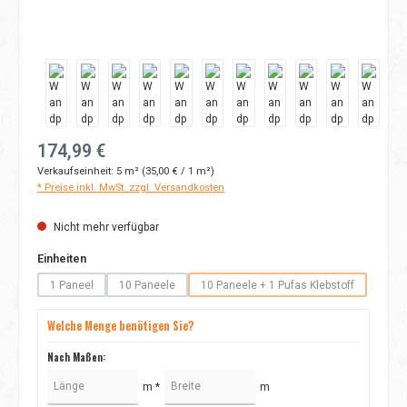
Regulärer Preis:
174,99 €
Verkaufseinheit:
5 m²
(35,00 € / 1 m²)
* Preise inkl. MwSt. zzgl. Versandkosten
Nicht mehr verfügbar
auswählen
Einheiten
1 Paneel
10 Paneele
10 Paneele + 1 Pufas Klebstoff
(Diese Option ist zurzeit nicht verfügbar.)
(Diese Option ist zurzeit nicht verfügbar.)
(Diese Option ist zurzeit nicht
Welche Menge benötigen Sie?
Nach Maßen:
m *
m