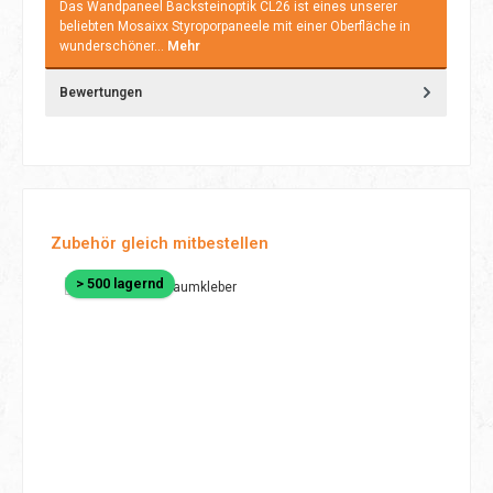
Das Wandpaneel Backsteinoptik CL26 ist eines unserer
beliebten Mosaixx Styroporpaneele mit einer Oberfläche in
wunderschöner…
Mehr
Bewertungen
Produktgalerie überspringen
Zubehör gleich mitbestellen
> 500 lagernd