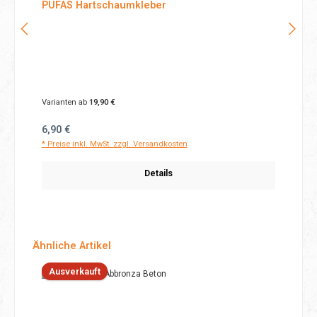
PUFAS Hartschaumkleber
Varianten ab
19,90 €
Regulärer Preis:
6,90 €
* Preise inkl. MwSt. zzgl. Versandkosten
Details
Produktgalerie überspringen
Ähnliche Artikel
Ausverkauft