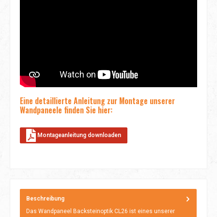
Eine detaillierte Anleitung zur Montage unserer
Wandpaneele finden Sie hier:
Montageanleitung downloaden
Beschreibung
Das Wandpaneel Backsteinoptik CL26 ist eines unserer