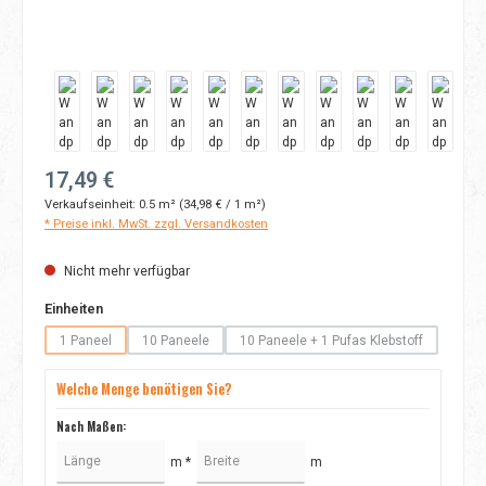
Regulärer Preis:
17,49 €
Verkaufseinheit:
0.5 m²
(34,98 € / 1 m²)
* Preise inkl. MwSt. zzgl. Versandkosten
Nicht mehr verfügbar
auswählen
Einheiten
1 Paneel
10 Paneele
10 Paneele + 1 Pufas Klebstoff
(Diese Option ist zurzeit nicht verfügbar.)
(Diese Option ist zurzeit nicht verfügbar.)
(Diese Option ist zurzeit nicht
Welche Menge benötigen Sie?
Nach Maßen:
m *
m