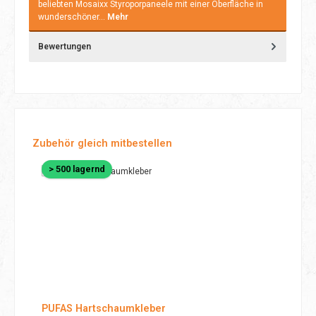
beliebten Mosaixx Styroporpaneele mit einer Oberfläche in
wunderschöner…
Mehr
Bewertungen
Produktgalerie überspringen
Zubehör gleich mitbestellen
> 500 lagernd
PUFAS Hartschaumkleber