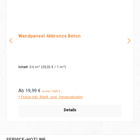
Wandpaneel Abbronza Beton
Inhalt:
0.6 m²
(33,32 € / 1 m²)
Regulärer Preis:
Ab
19,99 €
vorher 16,00 €
* Preise inkl. MwSt. zzgl. Versandkosten
Details
SERVICE-HOTLINE