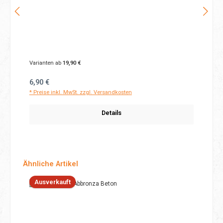
Varianten ab
19,90 €
Regulärer Preis:
6,90 €
* Preise inkl. MwSt. zzgl. Versandkosten
Details
Produktgalerie überspringen
Ähnliche Artikel
Ausverkauft