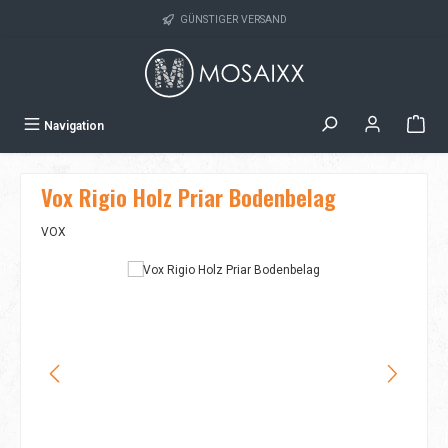
Zum Hauptinhalt springen
GÜNSTIGER VERSAND
Navigation
Vox Rigio Holz Priar Bodenbelag
VOX
Bildergalerie überspringen