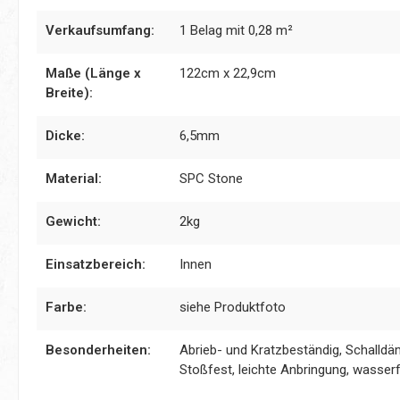
Verkaufsumfang:
1 Belag mit 0,28 m²
Maße (Länge x
122cm x 22,9cm
Breite):
Dicke:
6,5mm
Material:
SPC Stone
Gewicht:
2kg
Einsatzbereich:
Innen
Farbe:
siehe Produktfoto
Besonderheiten:
Abrieb- und Kratzbeständig, Schalld
Stoßfest, leichte Anbringung, wasser