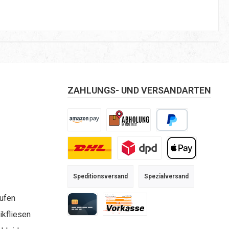
ZAHLUNGS- UND VERSANDARTEN
Amazon Pay
Selbstabholung
PayPal
DHL
DPD
Apple Pay
Speditionsversand
Spezialversand
aufen
kfliesen
Kreditkarte
Vorkasse