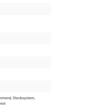
ämmend, Stecksystem,
fest