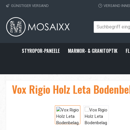
GÜNSTIGER VERSAND
VERSAND INNE
 Hauptinhalt springen
Zur Suche springen
Zur Hauptnavigation springen
STYROPOR-PANEELE
MARMOR- & GRANITOPTIK
FL
Vox Rigio Holz Leta Bodenbe
Bildergalerie überspringen