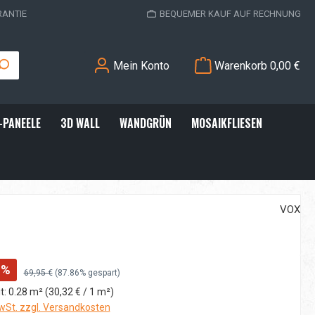
RANTIE
BEQUEMER KAUF AUF RECHNUNG
Mein Konto
Warenkorb
0,00 €
-PANEELE
3D WALL
WANDGRÜN
MOSAIKFLIESEN
VOX
%
Regulärer Preis:
69,95 €
(87.86% gespart)
t:
0.28 m²
(30,32 € / 1 m²)
MwSt. zzgl. Versandkosten