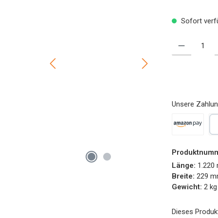
Sofort verf
Produkt Anzahl
Unsere Zahlun
Amazon Pay
Pa
Produktnum
Länge:
1.220
Breite:
229 
Gewicht:
2 kg
Dieses Produk