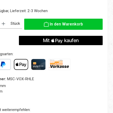
ügbar, Lieferzeit: 2-3 Wochen
: Gib den gewünschten Wert ein oder benutze die Schaltflächen um die
Stück
In den Warenkorb
gsarten:
yPal
Apple Pay
Kreditkarte
Vorkasse
mer:
MSC-VOX-RHLE
 mm
mm
t weiterempfehlen: