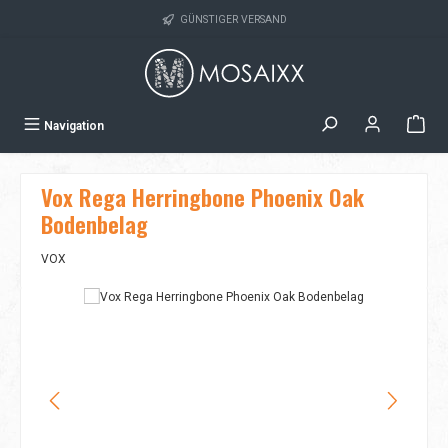
Zum Hauptinhalt springen
GÜNSTIGER VERSAND
Navigation
Vox Rega Herringbone Phoenix Oak
Bodenbelag
VOX
Bildergalerie überspringen