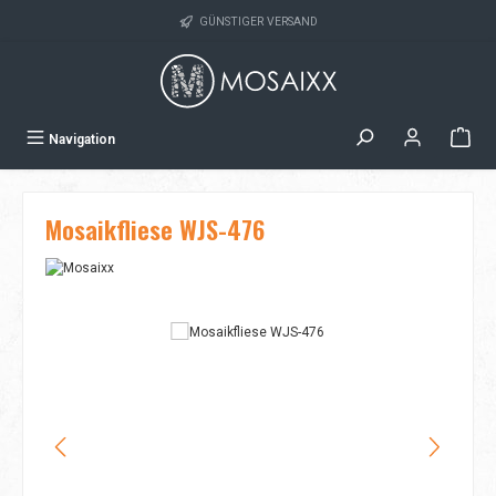
Zum Hauptinhalt springen
GÜNSTIGER VERSAND
Navigation
Mosaikfliese WJS-476
Bildergalerie überspringen