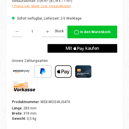
Verkaufseinheit:
0.09 m²
(87,78 € / 1 m²)
* Preise inkl. MwSt. zzgl. Versandkosten
Sofort verfügbar, Lieferzeit: 2-5 Werktage
Produkt Anzahl: Gib den gewünschten Wert ein oder benutze die Schaltflächen
Stück
In den Warenkorb
Unsere Zahlungsarten:
Amazon Pay
PayPal
Apple Pay
Kreditkarte
Vorkasse
Produktnummer:
MSX-MOS-WJS476
Länge:
283 mm
Breite:
318 mm
Gewicht:
0,5 kg