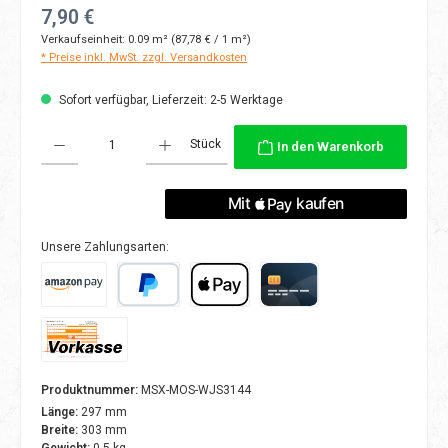
Regulärer Preis:
7,90 €
Verkaufseinheit:
0.09 m²
(87,78 € / 1 m²)
* Preise inkl. MwSt. zzgl. Versandkosten
Sofort verfügbar, Lieferzeit: 2-5 Werktage
Produkt Anzahl: Gib den gewünschten Wert ein oder benutze die Schaltflächen
Stück
In den Warenkorb
Unsere Zahlungsarten:
Amazon Pay
PayPal
Apple Pay
Kreditkarte
Vorkasse
Produktnummer:
MSX-MOS-WJS3144
Länge:
297 mm
Breite:
303 mm