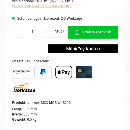
Verkaufseinheit:
0.09 m²
(87,78 € / 1 m²)
* Preise inkl. MwSt. zzgl. Versandkosten
Sofort verfügbar, Lieferzeit: 2-5 Werktage
Produkt Anzahl: Gib den gewünschten Wert ein oder benutze die Schaltflächen
Stück
In den Warenkorb
Unsere Zahlungsarten:
Amazon Pay
PayPal
Apple Pay
Kreditkarte
Vorkasse
Produktnummer:
MSX-MOS-WJS210
Länge:
305 mm
Breite:
305 mm
Gewicht:
0,5 kg