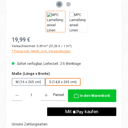
Regulärer Preis:
19,99 €
Verkaufseinheit:
0.39 m²
(51,26 € / 1 m²)
* Preise inkl. MwSt. zzgl. Versandkosten
Sofort verfügbar, Lieferzeit: 2-5 Werktage
auswählen
Maße (Länge x Breite)
M (16 x 265 cm)
S (14,8 x 265 cm)
Produkt Anzahl: Gib den gewünschten Wert ein oder benutze die Schaltflächen
Paneel
In den Warenkorb
Unsere Zahlungsarten: