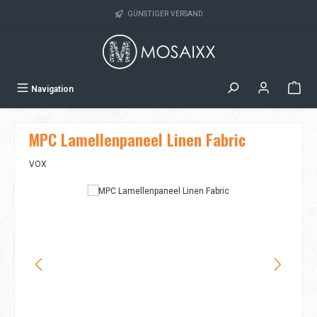
Zum Hauptinhalt springen
GÜNSTIGER VERSAND
Navigation
MPC Lamellenpaneel Linen Fabric
VOX
Bildergalerie überspringen