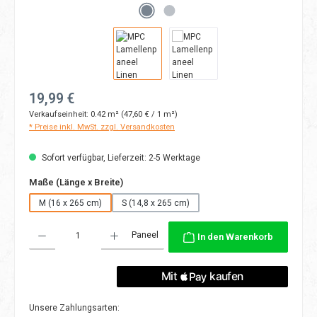
Regulärer Preis:
19,99 €
Verkaufseinheit:
0.42 m²
(47,60 € / 1 m²)
* Preise inkl. MwSt. zzgl. Versandkosten
Sofort verfügbar, Lieferzeit: 2-5 Werktage
auswählen
Maße (Länge x Breite)
M (16 x 265 cm)
S (14,8 x 265 cm)
Produkt Anzahl: Gib den gewünschten Wert ein oder benutze die Schaltflächen
Paneel
In den Warenkorb
Unsere Zahlungsarten: