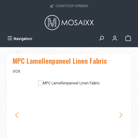
Zum Hauptinhalt springen
GÜNSTIGER VERSAND
Navigation
MPC Lamellenpaneel Linen Fabric
VOX
Bildergalerie überspringen