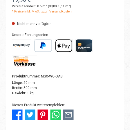
Verkaufseinheit:
0.5 m²
(39,80 € / 1 m²)
* Preise inkl. MwSt. zzgl. Versandkosten
Nicht mehr verfügbar
Unsere Zahlungsarten:
Amazon Pay
PayPal
Apple Pay
Kreditkarte
Vorkasse
Produktnummer:
MSX-WG-OAS
Länge:
50 mm
Breite:
500 mm
Gewicht:
1 kg
Dieses Produkt weiterempfehlen: