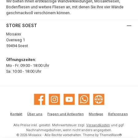
Wir bieten Ihnen erstklassige Wandverkleidungen, Mosaikfliesen,
Bodenfliesen und weitere Fliesen an, mit denen Sie Ihre vier Wände
geschmackvoll verschönern können.
STORE SOEST
Mosaixx
Overweg 1
59494 Soest
Öffnungszeiten:
Mo - Fr: 09:00 - 18:00 Uhr
Sa: 10:00 - 18:00 Uhr
Facebook
Instagram
YouTube
WhatsApp
Website
Kontakt
Über uns
Fragen und Antworten
Montage
Referenzen
Alle Preise inkl. gesetzl. Mehrwertsteuer zzgl.
Versandkosten
und ggf.
Nachnahmegebühren, wenn nicht anders angegeben.
© 2026 Mosaixx - Alle Rechte vorbehalten. Theme by
ThemeWare®