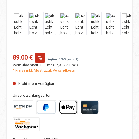
Verkaufspreis:
89,00 €
%
Regulärer Preis:
95,00 €
(6.32% gespart)
Verkaufseinheit:
1.56 m²
(57,05 € / 1 m²)
* Preise inkl. MwSt. zzgl. Versandkosten
Nicht mehr verfügbar
Unsere Zahlungsarten:
Amazon Pay
PayPal
Apple Pay
Kreditkarte
Vorkasse