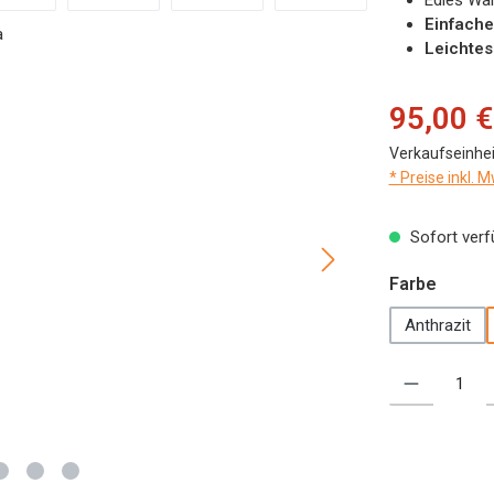
Edles Wa
Einfache
Leichtes
Verkaufspreis:
95,00 €
Verkaufseinhei
* Preise inkl. 
Sofort verfü
auswä
Farbe
Anthrazit
Produkt Anzahl