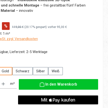
nddesign –
individuelle exklusive 3D-Optik
 und schnelle Montage
– frei gestaltbar/fünf Farben
 Material
– innovativ
%
Regulärer Preis:
119,00 €
(20.17% gespart)
vorher 95,00 €
t:
1 m²
MwSt. zzgl. Versandkosten
gbar, Lieferzeit: 2-5 Werktage
hlen
Gold
Schwarz
Silber
Weiß
: Gib den gewünschten Wert ein oder benutze die Schaltflächen um die
m²
In den Warenkorb