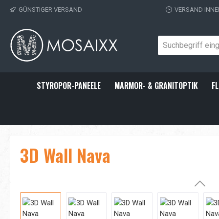
GÜNSTIGER VERSAND
VERSAND INNE
 Hauptinhalt springen
Zur Suche springen
Zur Hauptnavigation springen
STYROPOR-PANEELE
MARMOR- & GRANITOPTIK
FL
3D Wall Nava
Bildergalerie überspringen