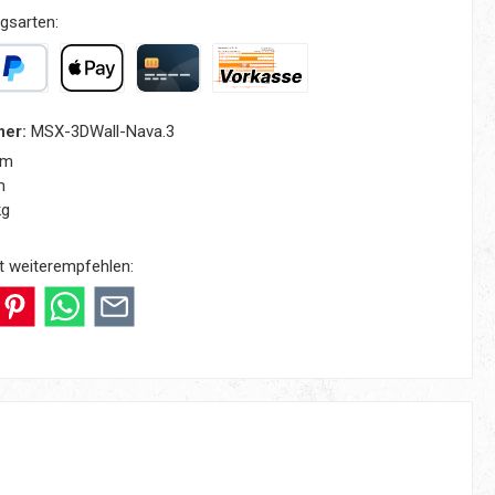
gsarten:
yPal
Apple Pay
Kreditkarte
Vorkasse
mer:
MSX-3DWall-Nava.3
mm
m
kg
t weiterempfehlen: