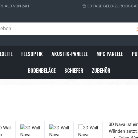
RHALB VON 24H
30 TAGE GELD-ZURÜCK-GA
EXLITE
FELSOPTIK
AKUSTIK-PANEELE
MPC PANEELE
PU
BODENBELÄGE
SCHIEFER
ZUBEHÖR
3D Nava ist ei
Wänden setzt,