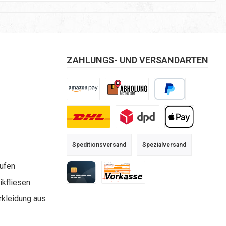
ZAHLUNGS- UND VERSANDARTEN
Amazon Pay
Selbstabholung
PayPal
DHL
DPD
Apple Pay
Speditionsversand
Spezialversand
aufen
kfliesen
Kreditkarte
Vorkasse
rkleidung aus